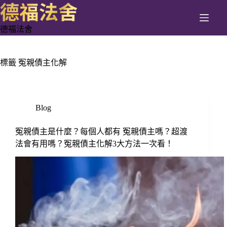
跳
至
德福法舍
主
要
內
標籤
冤親債主化解
容
Blog
冤親債主是什麼？每個人都有 冤親債主嗎？超渡
法會有用嗎？冤親債主化解3大方法一次看！