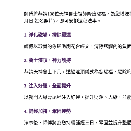
師傅將恭請108位天神魯士祖師降臨賜福，為您增運
月日 ‭‮名姓‬‬照片)，即可安排遠程法事。
1. 淨化磁場，掃除霉運
師傅以珍貴的象尾毛刷配合經文，清除您體內的負
2. 魯士灌頂，神力護持
恭請天神魯士下凡，透過灌頂儀式為您賜福，驅除
3. 注入好運，全面提升
以獨門人緣膏遠程注入好運，提升財運、人緣，並
4. 誦經加持，鞏固運勢
法事後，師傅將為您持續誦經三日，鞏固並提升整