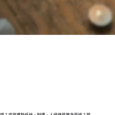
順？或是運勢低迷，財運、人緣總是擦身而過？現