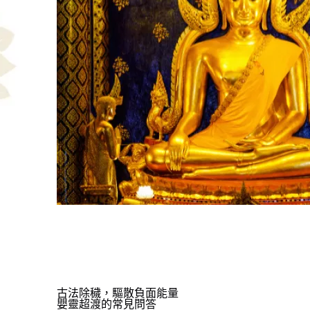
古法除穢，驅散負面能量
嬰靈超渡的常見問答