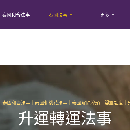
泰國和合法事
泰國法事
更多
｜泰國和合法事｜泰國斬桃花法事｜泰國解除降頭｜嬰靈超度｜
升運轉運法事