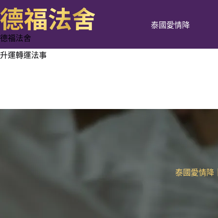
跳
至
泰國愛情降
主
德福法舍
要
內
升運轉運法事
容
泰國愛情降