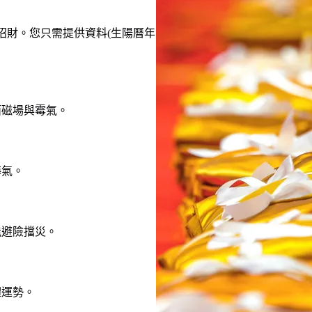
招財。您只需提供資料(生陽曆年
面磁場與霉氣。
晦氣。
能避險擋災。
體運勢。