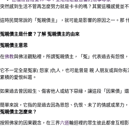
突然感到生活不管再怎麼努力就是卡卡的嗎？其實這種感覺並不
這時民間常說的「冤親債主」，就可能是影響的原因之一。那 
冤親債主
是什麼？了解
冤親債主
的由來
冤親債主意思
在
佛教
與佛法觀點裡，所謂冤親債主，「冤」代表過去有怨恨，
它不一定全是冤家( 怨家 )仇人，也可能曾是 親 人朋友或
累積的愛恨糾葛。
如果過去曾因殺生、傷害他人或結下惡緣，讓這段「因果債」還
簡單來說，它指的是過去因為恩怨、仇恨、未了的情感或業力，
冤親債主怎麼來？
按照佛家的因果觀念，在三界
六道
輪迴裡的眾生彼此都會互相影