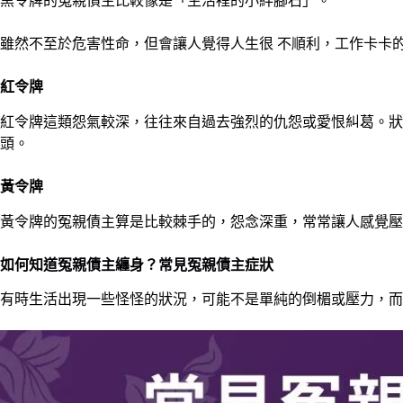
黑令牌的冤親債主比較像是「生活裡的小絆腳石」。
雖然不至於危害性命，但會讓人覺得人生很 不順利，工作卡卡
紅令牌
紅令牌這類怨氣較深，往往來自過去強烈的仇怨或愛恨糾葛。狀
頭。
黃令牌
黃令牌的冤親債主算是比較棘手的，怨念深重，常常讓人感覺壓
如何知道冤親債主
纏身？常見
冤親債主症狀
有時生活出現一些怪怪的狀況，可能不是單純的倒楣或壓力，而