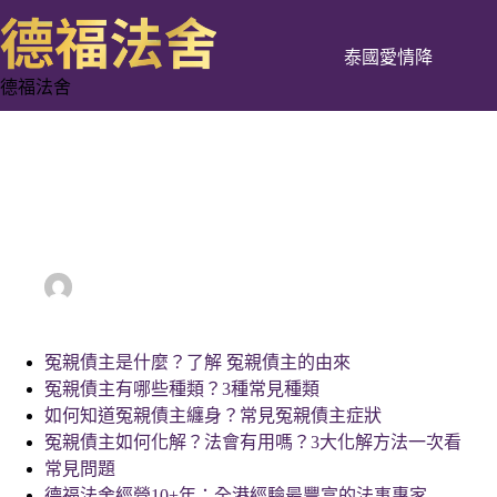
跳
至
泰國愛情降
主
德福法舍
要
內
容
冤親債主是什麼？每個人都有 冤親債主嗎？超渡法會有
用嗎？冤親債主化解3大方法一次看！
vinadmin
14/10/2025
Blog
冤親債主是什麼？了解 冤親債主的由來
冤親債主有哪些種類？3種常見種類
如何知道冤親債主纏身？常見冤親債主症狀
冤親債主如何化解？法會有用嗎？3大化解方法一次看
常見問題
德福法舍經營10+年：全港經驗最豐富的法事專家