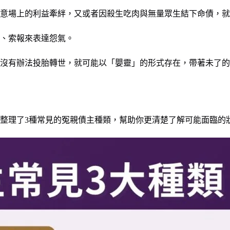
意場上的利益牽絆，又或者因殺生吃肉與無量眾生結下命債，就
、索報來表達怨氣。
沒有辦法投胎轉世，就可能以「嬰靈」的形式存在，帶著未了的
整理了3種常見的冤親債主種類，幫助你更清楚了解可能面臨的