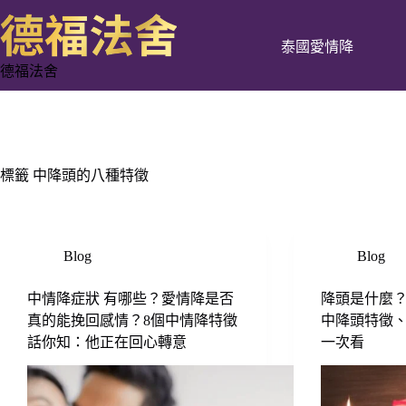
跳
至
泰國愛情降
主
德福法舍
要
內
容
標籤
中降頭的八種特徵
Blog
Blog
中情降症狀 有哪些？愛情降是否
降頭是什麼
真的能挽回感情？8個中情降特徵
中降頭特徵、
話你知：他正在回心轉意
一次看