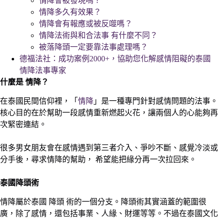
情降會被發現嗎？
情降多久有效果？
情降會有報應或被反噬嗎？
情降法術與和合法事 有什麼不同？
被落降頭一定要靠法事處理嗎？
德福法社：成功案例2000+，協助您化解感情阻礙的泰國
情降法事專家
什麼是 情降？
在泰國民間信仰裡，「
情降
」是一種專門針對感情問題的法事。
核心目的在於幫助一段感情重新燃起火花，讓兩個人的心能夠再
次緊密連結。
很多男女朋友會在感情遇到第三者介入、爭吵不斷、感覺冷淡或
分手後，尋求情降的幫助， 希望能把緣分再一次拉回來。
泰國降頭術
情降屬於泰國 降頭 術的一個分支。降頭術其實涵蓋的範圍很
廣，除了感情，還包括事業、人緣、財運等等。不過在泰國文化