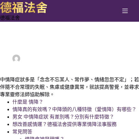
跳
至
德福法舍
主
要
內
中情降症狀 有哪些？愛情降是否真的能挽回感情？8個中
容
情降特徵話你知：他正在回心轉意
vinadmin
07/11/2025
Blog
中情降症狀多是「念念不忘某人、常作夢、情緒忽忽不定」；若
伴隨不合常理的失眠、焦慮或健康異常，就該提高警覺，並尋求
專業靈修法師協助解除。
什麼是 情降？
情降真的有效嗎？中降頭的八種特徵（愛情降）有哪些？
男女 中情降症狀 有差別嗎？分別有什麼特徵？
想改善感情運？德福法舍提供專業情降法事服務
常見問答