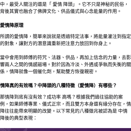
中，最受人關注的還是「 愛情 降頭」。它不只是神秘的民俗，
背後其實也融合了佛牌文化、供品儀式與心念能量的作用。
愛情降原理
所謂的愛情降，簡單來說就是透過特定法事，將能量灌注到指定
的對象，讓對方的潛意識重新把注意力放回到你身上。
當中會用到師傅的符咒、法器、供品，再加上信念的力量，去影
響兩人之間的情感磁場。對於因為冷淡、外遇或爭執而失衡的關
係，情降就像一個催化劑，幫助雙方恢復親密。
情降真的有效嗎？中降頭的八種特徵（愛情降）有哪些？
那情降到底有沒有效？成功率 高嗎？根據我們過往協助的案
例，如果師傅專業、儀式正宗，而且雙方本身還有緣分存在，情
降往往能帶來明顯的改變。以下常見的八種徵兆被認為是 中情
降後的典型表現：