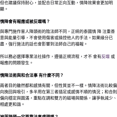
但也建議保持耐心，並配合日常正向互動，情降效果會更加明
顯。
情降會有報應或被反噬嗎？
與專門施作害人降頭術的陰法師不同，正統的泰國情 降 注重善
意與能量引導，不會使用傷害或操控他人的手法。如果緣分已
盡，強行施法的話也會影響到法師自己的福報。
所以務必選擇專業法社操作，遵循正規流程，才不 會有
反噬
或
報應的問題發生。
情降法術與和合法事 有什麼不同？
兩者目的雖然都和感情有關，但性質並不一樣。情降法術比較偏
向挽回與吸引，多半用在第三者插足或感情不順的情況；和合則
偏向穩定與圓滿，重點在調和雙方的磁場與關係，讓爭執減少、
相處更和諧。
被落降頭一定要靠法事處理嗎？