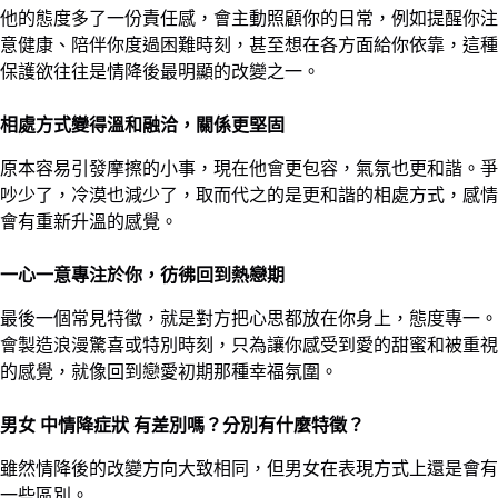
他的態度多了一份責任感，會主動照顧你的日常，例如提醒你注
意健康、陪伴你度過困難時刻，甚至想在各方面給你依靠，這種
保護欲往往是情降後最明顯的改變之一。
相處方式變得溫和融洽，關係更堅固
原本容易引發摩擦的小事，現在他會更包容，氣氛也更和諧。爭
吵少了，冷漠也減少了，取而代之的是更和諧的相處方式，感情
會有重新升溫的感覺。
一心一意專注於你，彷彿回到熱戀期
最後一個常見特徵，就是對方把心思都放在你身上，態度專一。
會製造浪漫驚喜或特別時刻，只為讓你感受到愛的甜蜜和被重視
的感覺，就像回到戀愛初期那種幸福氛圍。
男女 中情降症狀 有差別嗎？分別有什麼特徵？
雖然情降後的改變方向大致相同，但男女在表現方式上還是會有
一些區別。