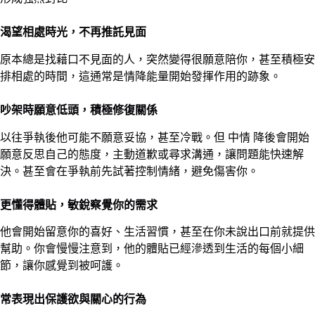
渴望相處時光，不再推託見面
原本總是找藉口不見面的人，突然變得很願意陪你，甚至積極安
排相處的時間，這通常是情降能量開始發揮作用的跡象。
吵架時願意低頭，積極修復關係
以往爭執後他可能不願意妥協，甚至冷戰。但 中情 降後會開始
願意反思自己的態度，主動道歉或尋求溝通，讓問題能快速解
決。甚至會在爭執前先試著控制情緒，避免傷害你。
更懂得體貼，敏銳察覺你的需求
他會開始留意你的喜好、生活習慣，甚至在你未說出口前就提供
幫助。你會慢慢注意到，他的體貼已經滲透到生活的每個小細
節，讓你感覺到被呵護。
常表現出保護欲與關心的行為