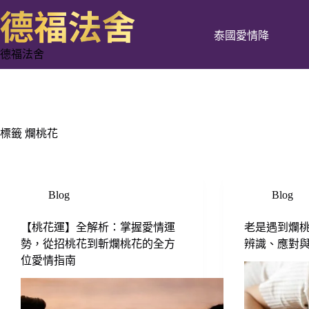
跳
至
泰國愛情降
主
德福法舍
要
內
容
標籤
爛桃花
Blog
Blog
【桃花運】全解析：掌握愛情運
老是遇到爛
勢，從招桃花到斬爛桃花的全方
辨識、應對
位愛情指南