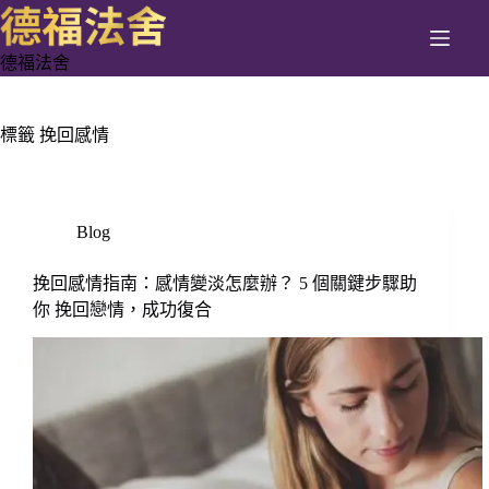
跳
至
德福法舍
主
要
內
標籤
挽回感情
容
Blog
挽回感情指南：感情變淡怎麼辦？ 5 個關鍵步驟助
你 挽回戀情，成功復合