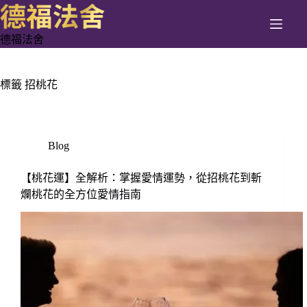
跳
至
德福法舍
主
要
內
標籤
招桃花
容
Blog
【桃花運】全解析：掌握愛情運勢，從招桃花到斬
爛桃花的全方位愛情指南