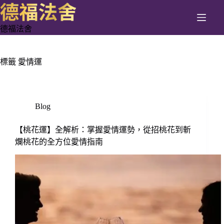
跳
至
德福法舍
主
要
內
標籤
愛情運
容
Blog
【桃花運】全解析：掌握愛情運勢，從招桃花到斬
爛桃花的全方位愛情指南