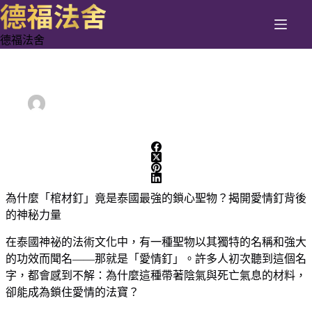
跳
至
德福法舍
主
為什麼「棺材釘」竟是泰國最強的鎖心聖物？揭開愛情釘
要
背後的神秘力量
內
容
vinadmin
08/08/2025
Blog
為什麼「棺材釘」竟是泰國最強的鎖心聖物？揭開愛情釘背後
的神秘力量
在泰國神祕的法術文化中，有一種聖物以其獨特的名稱和強大
的功效而聞名——那就是「愛情釘」。許多人初次聽到這個名
字，都會感到不解：為什麼這種帶著陰氣與死亡氣息的材料，
卻能成為鎖住愛情的法寶？