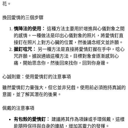
花。
挽回愛情的三個步驟
情降法的使用：
這種方法主要用於增進與心儀對象之間
的感情。一種做法是印出心儀對象的照片，將愛情釘直
接釘在照片上對方心臟的位置，然後誦念經文並許願。
握釘唸咒：
另一種方法是直接將愛情釘握在手中，唸心
咒許願。據說通過這種方法，目標對象會逐漸感到心
痛，開始思念你，然後回來找你，回到你身邊。
心誠則靈：使用愛情釘的注意事項
雖然愛情釘力量強大，但它並非兒戲。使用前必須抱持真誠的
意圖，並了解其潛在的後果。
佩戴的注意事項
有包殼的愛情釘：
建議將其作為項鍊或手環佩戴，這樣
能隨時保持與自身的連結，增加其靈力的發揮。