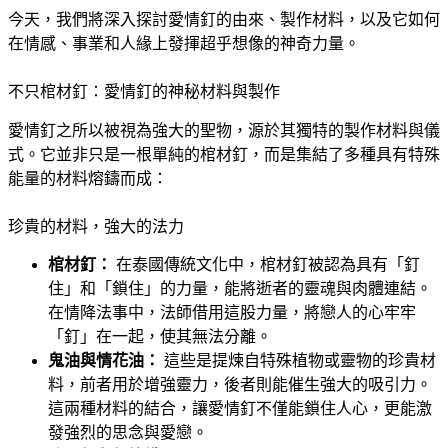
今天，我們將深入探討愛情釘的由來、製作材料，以及它如何
在情感、事業和人緣上發揮超乎想像的神奇力量。
不只棺材釘：愛情釘的神秘材料與製作
愛情釘之所以被視為強大的聖物，源於其獨特的製作材料與儀
式。它並非只是一根單純的棺材釘，而是集結了多種具有特殊
能量的材料熔鑄而成：
珍貴的材料，強大的法力
棺材釘：
在泰國傳統文化中，棺材釘被認為具有「釘
住」和「鎖住」的力量，能將逝者的靈魂與肉體連結。
在情降法事中，法師借用這股力量，將戀人的心牢牢
「釘」在一起，使其無法分離。
鬼油與情花油：
這些是提煉自特殊植物或靈物的珍貴材
料，前者用於增強靈力，後者則能催生強大的吸引力。
這兩種材料的結合，讓愛情釘不僅能鎖住人心，更能激
發強烈的思念與愛戀。